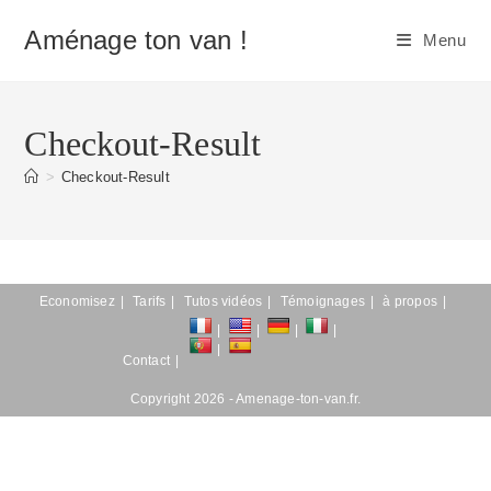
Skip
Aménage ton van !
to
Menu
content
Checkout-Result
>
Checkout-Result
Economisez
Tarifs
Tutos vidéos
Témoignages
à propos
Contact
Copyright 2026 - Amenage-ton-van.fr.