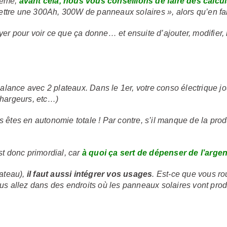
-même,
avant cela, nous vous conseillons de faire des calcu
mettre une 300Ah, 300W de panneaux solaires », alors qu’en fa
sayer pour voir ce que ça donne… et ensuite d’ajouter, modifie
nce avec 2 plateaux. Dans le 1er, votre conso électrique jou
chargeurs, etc…)
s êtes en autonomie totale ! Par contre, s’il manque de la produ
t donc primordial, car
à quoi ça sert de dépenser de l’argen
lateau),
il faut aussi intégrer vos usages
. Est-ce que vous r
us allez dans des endroits où les panneaux solaires vont pr