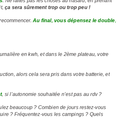
ls
. Ne faites pas les choses au hasard, en prenant
it,
ça sera sûrement trop ou trop peu !
r, recommencer.
Au final, vous dépensez le double
,
rnalière en kwh, et dans le 2ème plateau, votre
ction, alors cela sera pris dans votre batterie, et
t
, si l’autonomie souhaitée n’est pas au rdv ?
oulez beaucoup ? Combien de jours restez-vous
oduire ? Fréquentez-vous les campings ? Quels