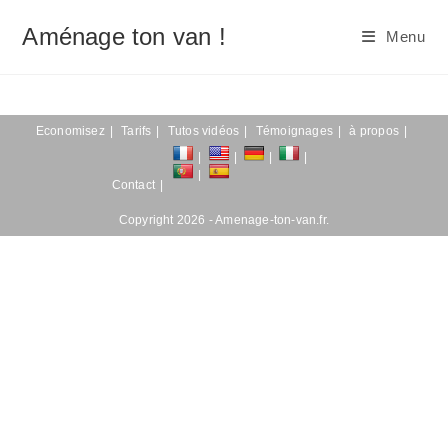
Skip
Aménage ton van !
to
Menu
content
Economisez
Tarifs
Tutos vidéos
Témoignages
à propos
Contact
Copyright 2026 - Amenage-ton-van.fr.